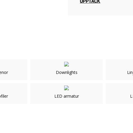
UPPTÄCK
enor
Downlights
Lin
filer
LED armatur
L