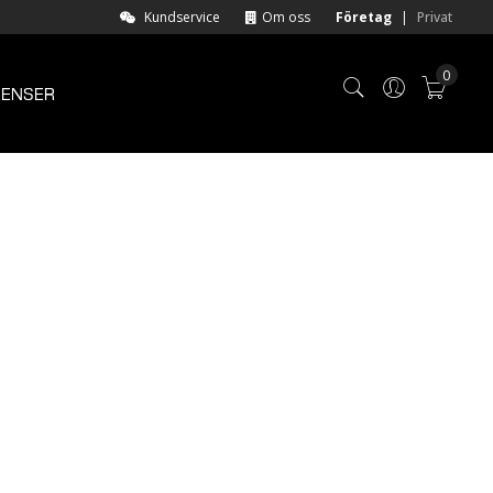
Kundservice
Om oss
Företag
|
Privat
0
RENSER
Varuk