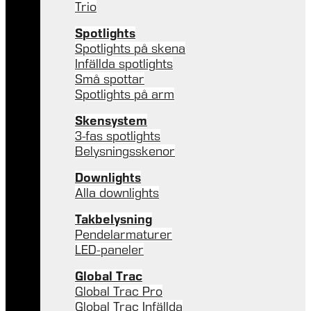
Trio
Spotlights
Spotlights på skena
Infällda spotlights
Små spottar
Spotlights på arm
Skensystem
3-fas spotlights
Belysningsskenor
Downlights
Alla downlights
Takbelysning
Pendelarmaturer
LED-paneler
Global Trac
Global Trac Pro
Global Trac Infällda