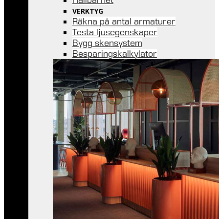
VERKTYG
Räkna på antal armaturer
Testa ljusegenskaper
Bygg skensystem
Besparingskalkylator