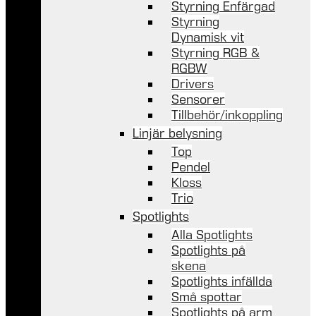
Styrning Enfärgad
Styrning
Dynamisk vit
Styrning RGB &
RGBW
Drivers
Sensorer
Tillbehör/inkoppling
Linjär belysning
Top
Pendel
Kloss
Trio
Spotlights
Alla Spotlights
Spotlights på
skena
Spotlights infällda
Små spottar
Spotlights på arm