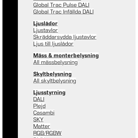
Global Trac Pulse DALI
Global Trac Infällda DALI
Ljuslådor
Ljustavlor
Skräddarsydda ljustavlor
Ljus till ljuslådor
Mäss & monterbelysning
All mässbelysning
Skyltbelysning
All skyltbelysning
Ljusstyrning
DALI
Plejd
Casambi
SKY
Matter
RGB/RGBW