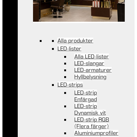
Alla produkter
LED-lister
Alla LED-lister
LED-slangar
LED-armaturer
Hyllbelysning
LED-strips
LED-strip
Enfärgad
LED-strip
Dynamisk vit
LED-strip RGB
(Flera färger)
Aluminiumprofiler