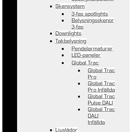
Skensystem
3-fas spotlights
Belysningsskenor
3-fas
Downlights
Takbelysning
Pendelarmaturer
LED-paneler
Global Trac
Global Trac
Pro
Global Trac
Pro Infällda
Global Trac
Pulse DALI
Global Trac
DALI
Infällda
Ljuslådor