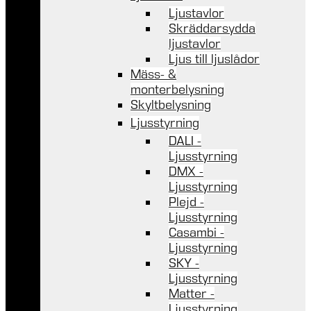
Ljustavlor
Skräddarsydda
ljustavlor
Ljus till ljuslådor
Mäss- &
monterbelysning
Skyltbelysning
Ljusstyrning
DALI -
Ljusstyrning
DMX -
Ljusstyrning
Plejd -
Ljusstyrning
Casambi -
Ljusstyrning
SKY -
Ljusstyrning
Matter -
Ljusstyrning