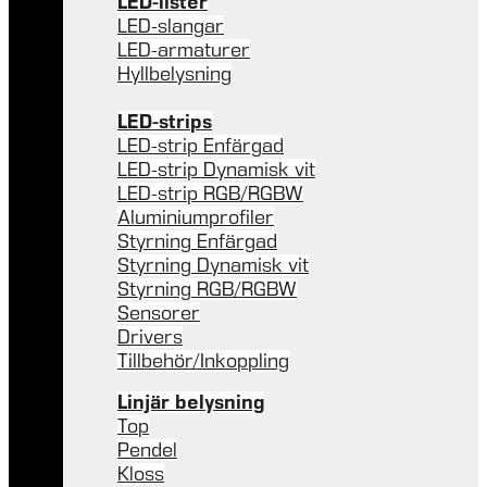
LED-lister
LED-slangar
LED-armaturer
Hyllbelysning
LED-strips
LED-strip Enfärgad
LED-strip Dynamisk vit
LED-strip RGB/RGBW
Aluminiumprofiler
Styrning Enfärgad
Styrning Dynamisk vit
Styrning RGB/RGBW
Sensorer
Drivers
Tillbehör/Inkoppling
Linjär belysning
Top
Pendel
Kloss