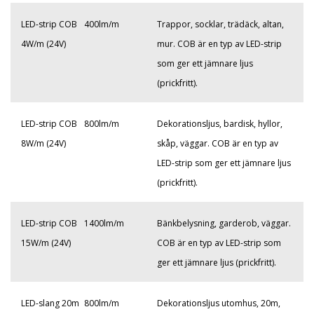
LED-strip COB
400lm/m
Trappor, socklar, trädäck, altan,
4W/m (24V)
mur. COB är en typ av LED-strip
som ger ett jämnare ljus
(prickfritt).
LED-strip COB
800lm/m
Dekorationsljus, bardisk, hyllor,
8W/m (24V)
skåp, väggar. COB är en typ av
LED-strip som ger ett jämnare ljus
(prickfritt).
LED-strip COB
1400lm/m
Bänkbelysning, garderob, väggar.
15W/m (24V)
COB är en typ av LED-strip som
ger ett jämnare ljus (prickfritt).
LED-slang 20m
800lm/m
Dekorationsljus utomhus, 20m,