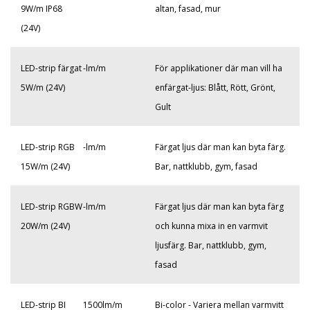
9W/m IP68
altan, fasad, mur
(24V)
LED-strip färgat
-lm/m
För applikationer där man vill ha
5W/m (24V)
enfärgat-ljus: Blått, Rött, Grönt,
Gult
LED-strip RGB
-lm/m
Färgat ljus där man kan byta färg.
15W/m (24V)
Bar, nattklubb, gym, fasad
LED-strip RGBW
-lm/m
Färgat ljus där man kan byta färg
20W/m (24V)
och kunna mixa in en varmvit
ljusfärg. Bar, nattklubb, gym,
fasad
LED-strip BI
1500lm/m
Bi-color - Variera mellan varmvitt