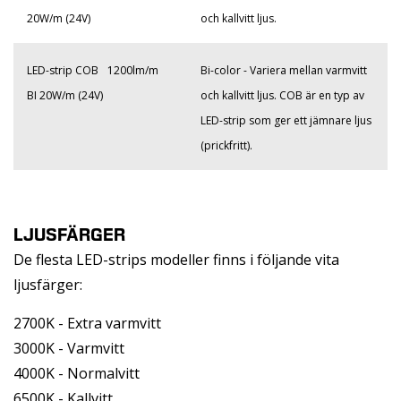
20W/m (24V)
och kallvitt ljus.
LED-strip COB
1200lm/m
Bi-color - Variera mellan varmvitt
BI 20W/m (24V)
och kallvitt ljus. COB är en typ av
LED-strip som ger ett jämnare ljus
(prickfritt).
LJUSFÄRGER
De flesta LED-strips modeller finns i följande vita
ljusfärger:
2700K - Extra varmvitt
3000K - Varmvitt
4000K - Normalvitt
6500K - Kallvitt