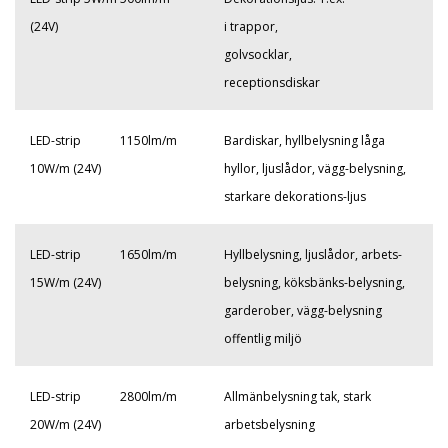
(
24V)
i trappor,
golvsocklar,
receptionsdiskar
LED-strip
1150lm/m
Bardiskar, hyllbelysning låga
10W/m (24V)
hyllor, ljuslådor, vägg-belysning,
starkare dekorations-ljus
LED-strip
1650lm/m
Hyllbelysning, ljuslådor, arbets-
15W/m (24V)
belysning, köksbänks-belysning,
garderober, vägg-belysning
offentlig miljö
LED-strip
2800lm/m
Allmänbelysning tak, stark
20W/m (24V)
arbetsbelysning