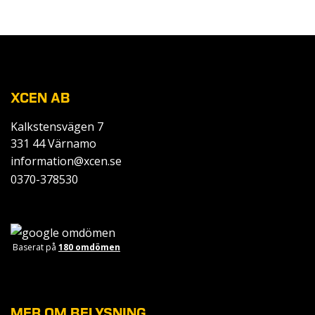
XCEN AB
Kalkstensvägen 7
331 44 Värnamo
information@xcen.se
0370-378530
Baserat på
180 omdömen
MER OM BELYSNING