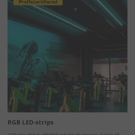
RGB LED-strips
"LED-strip RGB är effektfull och lätt att anpassa. Funkar på