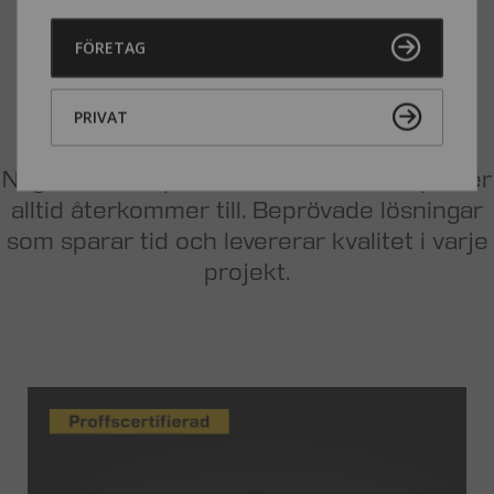
PRODUKTER
FÖRETAG
PROFFSEN
REKOMMENDERAR
PRIVAT
Några av dom produkter som våra experter
alltid återkommer till. Beprövade lösningar
som sparar tid och levererar kvalitet i varje
projekt.