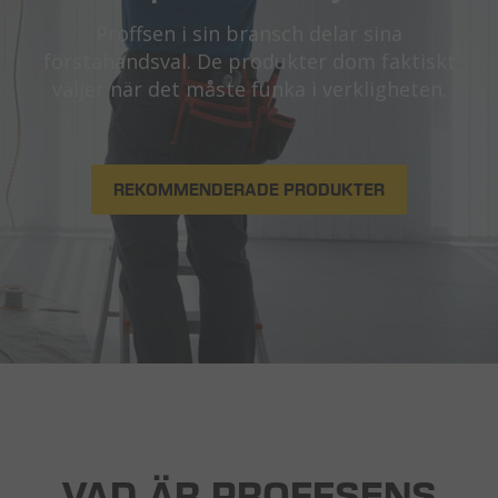
Proffsen i sin bransch delar sina
förstahandsval.
De produkter dom faktiskt
väljer när det måste funka i verkligheten.
REKOMMENDERADE PRODUKTER
VAD ÄR PROFFSENS