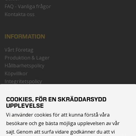
FAQ - Vanliga frågor
Kontakta oss
INFORMATION
Vårt Företag
Produktion & Lager
Hållbarhetspolicy
Köpvillkor
Integritetspolicy
Här finns vi
COOKIES, FÖR EN SKRÄDDARSYDD
UPPLEVELSE
Vi använder cookies för att kunna förstå våra
besökare och ge bästa möjliga upplevelsen av vår
sajt. Genom att surfa vidare godkänner du att vi
Vi på Xcen i Värnamo och Malmö har i 30 års tid hjälpt