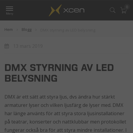
0
Var
Hem
Blogg
DMX styrning av LED belysning
13 mars 2019
DMX STYRNING AV LED
BELYSNING
DMX är ett sätt att styra ljus, dvs ändra hur stärkt
armaturer lyser och vilken ljusfärg de lyser med. DMX
har länge använts för att styra stora ljusinstallationer
på teatrar, konserter och nattklubbar men protokollet
fungerar också bra för att styra mindre installationer. I