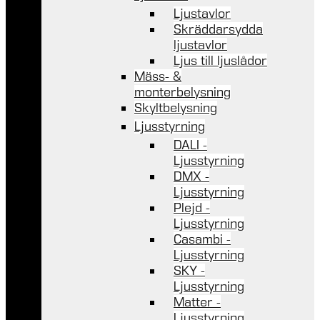
Ljustavlor
Skräddarsydda
ljustavlor
Ljus till ljuslådor
Mäss- &
monterbelysning
Skyltbelysning
Ljusstyrning
DALI -
Ljusstyrning
DMX -
Ljusstyrning
Plejd -
Ljusstyrning
Casambi -
Ljusstyrning
SKY -
Ljusstyrning
Matter -
Ljusstyrning