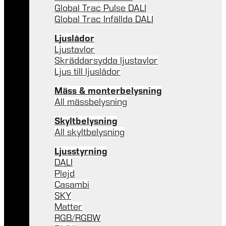
Global Trac Pulse DALI
Global Trac Infällda DALI
Ljuslådor
Ljustavlor
Skräddarsydda ljustavlor
Ljus till ljuslådor
Mäss & monterbelysning
All mässbelysning
Skyltbelysning
All skyltbelysning
Ljusstyrning
DALI
Plejd
Casambi
SKY
Matter
RGB/RGBW