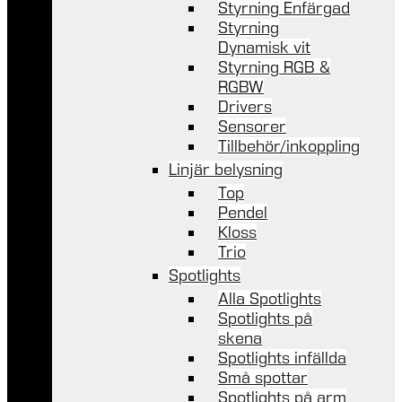
Styrning Enfärgad
Styrning
Dynamisk vit
Styrning RGB &
RGBW
Drivers
Sensorer
Tillbehör/inkoppling
Linjär belysning
Top
Pendel
Kloss
Trio
Spotlights
Alla Spotlights
Spotlights på
skena
Spotlights infällda
Små spottar
Spotlights på arm