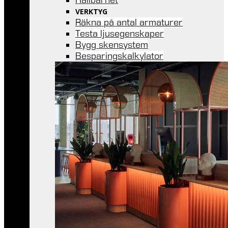
VERKTYG
Räkna på antal armaturer
Testa ljusegenskaper
Bygg skensystem
Besparingskalkylator