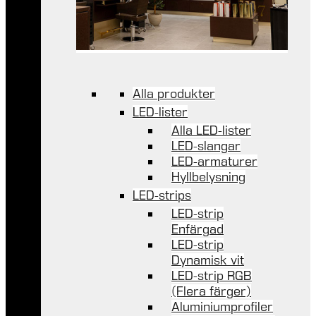
Alla produkter
LED-lister
Alla LED-lister
LED-slangar
LED-armaturer
Hyllbelysning
LED-strips
LED-strip
Enfärgad
LED-strip
Dynamisk vit
LED-strip RGB
(Flera färger)
Aluminiumprofiler