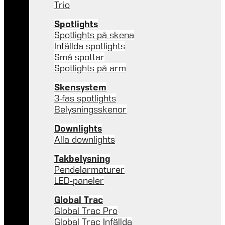
Trio
Spotlights
Spotlights på skena
Infällda spotlights
Små spottar
Spotlights på arm
Skensystem
3-fas spotlights
Belysningsskenor
Downlights
Alla downlights
Takbelysning
Pendelarmaturer
LED-paneler
Global Trac
Global Trac Pro
Global Trac Infällda