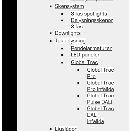
Skensystem
3-fas spotlights
Belysningsskenor
3-fas
Downlights
Takbelysning
Pendelarmaturer
LED-paneler
Global Trac
Global Trac
Pro
Global Trac
Pro Infällda
Global Trac
Pulse DALI
Global Trac
DALI
Infällda
Ljuslådor