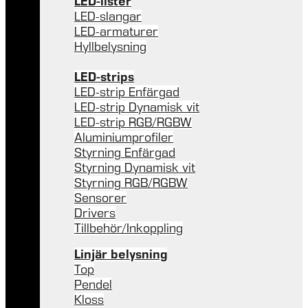
LED-lister
LED-slangar
LED-armaturer
Hyllbelysning
LED-strips
LED-strip Enfärgad
LED-strip Dynamisk vit
LED-strip RGB/RGBW
Aluminiumprofiler
Styrning Enfärgad
Styrning Dynamisk vit
Styrning RGB/RGBW
Sensorer
Drivers
Tillbehör/Inkoppling
Linjär belysning
Top
Pendel
Kloss