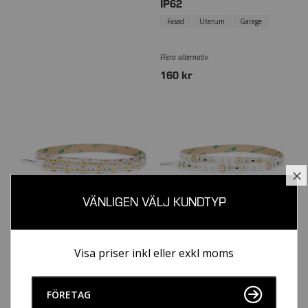
IP62
Fasad
Uterum
Garage
Flera alternativ
160 kr
S
VÄNLIGEN VÄLJ KUNDTYP
LED-STRIP 15W/M 24V
LED-STRIP 20W/M 24V
Visa priser inkl eller exkl moms
IP62
IP62
Butikshyllor
Bänkbelysning
Allmänbelysning
Mycket ljus
Släpljus
FÖRETAG