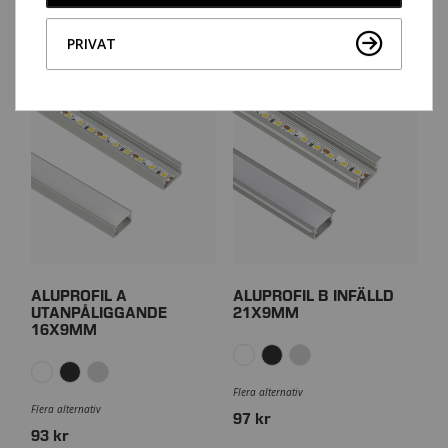
Flera alternativ
Flera alternativ
253 kr
PRIVAT
198 kr
ALUPROFIL A
ALUPROFIL B INFÄLLD
UTANPÅLIGGANDE
21X9MM
16X9MM
Flera alternativ
Flera alternativ
97 kr
93 kr