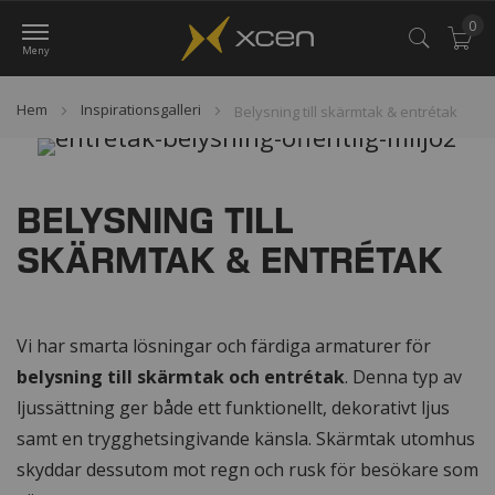
0
Var
Hem
Inspirationsgalleri
Belysning till skärmtak & entrétak
BELYSNING TILL
SKÄRMTAK & ENTRÉTAK
Vi har smarta lösningar och färdiga armaturer för
belysning till skärmtak och entrétak
. Denna typ av
ljussättning ger både ett funktionellt, dekorativt ljus
samt en trygghetsingivande känsla. Skärmtak utomhus
skyddar dessutom mot regn och rusk för besökare som