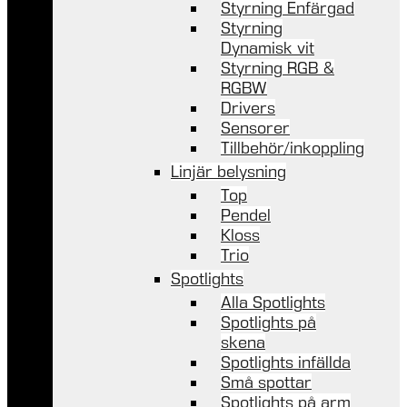
Styrning Enfärgad
Styrning
Dynamisk vit
Styrning RGB &
RGBW
Drivers
Sensorer
Tillbehör/inkoppling
Linjär belysning
Top
Pendel
Kloss
Trio
Spotlights
Alla Spotlights
Spotlights på
skena
Spotlights infällda
Små spottar
Spotlights på arm