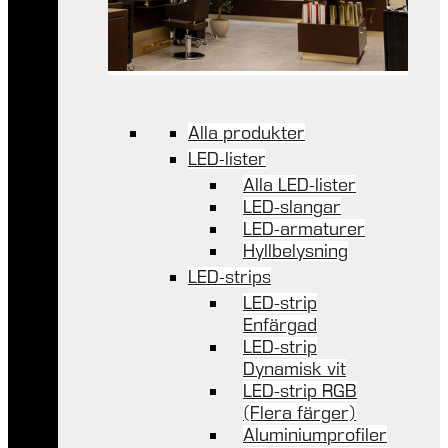
Alla produkter
LED-lister
Alla LED-lister
LED-slangar
LED-armaturer
Hyllbelysning
LED-strips
LED-strip
Enfärgad
LED-strip
Dynamisk vit
LED-strip RGB
(Flera färger)
Aluminiumprofiler