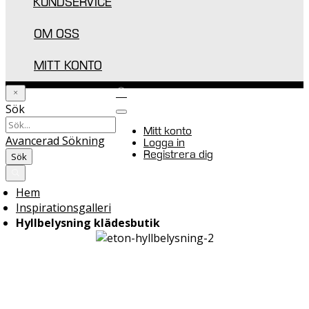
KUNDSERVICE
OM OSS
MITT KONTO
Sök
Mitt konto
Avancerad Sökning
Logga in
Registrera dig
Sök
Varukorgen
0
Hem
Inspirationsgalleri
Hyllbelysning klädesbutik