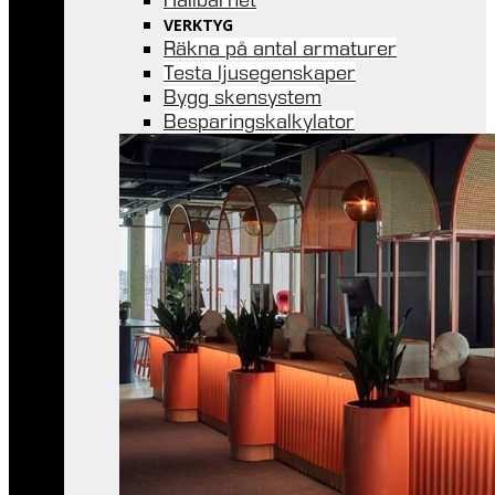
VERKTYG
Räkna på antal armaturer
Testa ljusegenskaper
Bygg skensystem
Besparingskalkylator