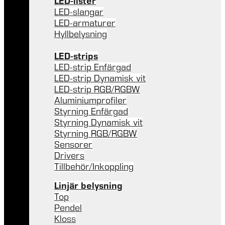
LED-lister
LED-slangar
LED-armaturer
Hyllbelysning
LED-strips
LED-strip Enfärgad
LED-strip Dynamisk vit
LED-strip RGB/RGBW
Aluminiumprofiler
Styrning Enfärgad
Styrning Dynamisk vit
Styrning RGB/RGBW
Sensorer
Drivers
Tillbehör/Inkoppling
Linjär belysning
Top
Pendel
Kloss