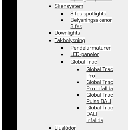
Skensystem
3-fas spotlights
Belysningsskenor
3-fas
Downlights
Takbelysning
Pendelarmaturer
LED-paneler
Global Trac
Global Trac
Pro
Global Trac
Pro Infällda
Global Trac
Pulse DALI
Global Trac
DALI
Infällda
Ljuslådor