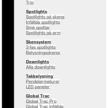
Trio
Spotlights
Spotlights på skena
Infällda spotlights
Små spottar
Spotlights på arm
Skensystem
3-fas spotlights
Belysningsskenor
Downlights
Alla downlights
Takbelysning
Pendelarmaturer
LED-paneler
Global Trac
Global Trac Pro
Global Trac Infällda