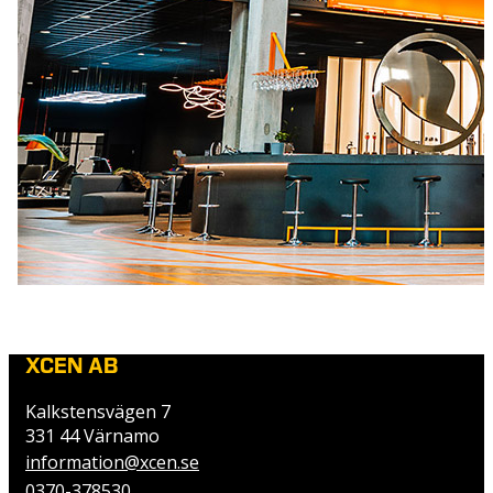
XCEN AB
Kalkstensvägen 7
331 44 Värnamo
information@xcen.se
0370-378530