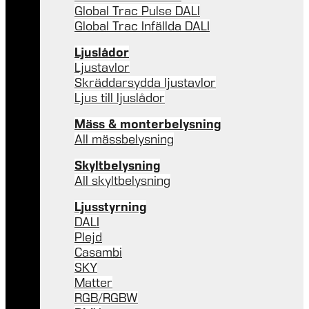
Global Trac Pulse DALI
Global Trac Infällda DALI
Ljuslådor
Ljustavlor
Skräddarsydda ljustavlor
Ljus till ljuslådor
Mäss & monterbelysning
All mässbelysning
Skyltbelysning
All skyltbelysning
Ljusstyrning
DALI
Plejd
Casambi
SKY
Matter
RGB/RGBW