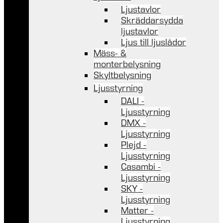
Ljustavlor
Skräddarsydda
ljustavlor
Ljus till ljuslådor
Mäss- &
monterbelysning
Skyltbelysning
Ljusstyrning
DALI -
Ljusstyrning
DMX -
Ljusstyrning
Plejd -
Ljusstyrning
Casambi -
Ljusstyrning
SKY -
Ljusstyrning
Matter -
Ljusstyrning