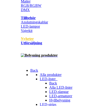
Matter
RGB/RGBW
DMX
Tillbehör
Anslutningskablar
LED-lampor
Vajerkit
Nyheter
Utförsäljning
Back
Alla produkter
LED-lister
Back
Alla LED-lister
LED-slangar
LED-armaturer
Hyllbelysning
LED-strips