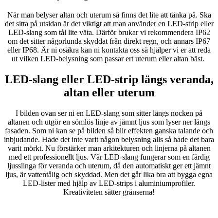
När man belyser altan och uterum så finns det lite att tänka på. Ska
det sitta på utsidan är det viktigt att man använder en LED-strip eller
LED-slang som tål lite väta. Därför brukar vi rekommendera IP62
om det sitter någorlunda skyddat från direkt regn, och annars IP67
eller IP68. Är ni osäkra kan ni kontakta oss så hjälper vi er att reda
ut vilken LED-belysning som passar ert uterum eller altan bäst.
LED-slang eller LED-strip längs veranda,
altan eller uterum
I bilden ovan ser ni en LED-slang som sitter längs nocken på
altanen och utgör en sömlös linje av jämnt ljus som lyser ner längs
fasaden. Som ni kan se på bilden så blir effekten ganska talande och
inbjudande. Hade det inte varit någon belysning alls så hade det bara
varit mörkt. Nu förstärker man arkitekturen och linjerna på altanen
med ett professionellt ljus. Vår LED-slang fungerar som en färdig
ljusslinga för veranda och uterum, då den automatiskt ger ett jämnt
ljus, är vattentålig och skyddad. Men det går lika bra att bygga egna
LED-lister med hjälp av LED-strips i aluminiumprofiler.
Kreativiteten sätter gränserna!