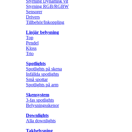
Styrning Dynamisk vit
Styrning RGB/RGBW
Sensorer
Drivers
Tillbehör/Inkoppling
Linjär belysning
Top
Pendel
Kloss
Trio
Spotlights
Spotlights på skena
Infällda spotlights
Små spottar
Spotlights på arm
Skensystem
3-fas spotlights
Belysningsskenor
Downlights
Alla downlights
Takbelysning