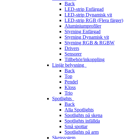
Back
LED-strip Enfärgad
LED-strip Dynamisk vit
LED-strip RGB (Flera färger)
Aluminiumprofiler
Styrning Enfärgad
Styrning Dynamisk vit
Styrning RGB & RGBW
Drivers
Sensorer
Tillbehör/inkoppling
Linjär belysning
Back
Top
Pendel
Kloss
Trio
Spotlights
Back
Alla Spotlights
Spotlights på skena
Spotlights infällda
Små spottar
Spotlights på arm
Skensystem