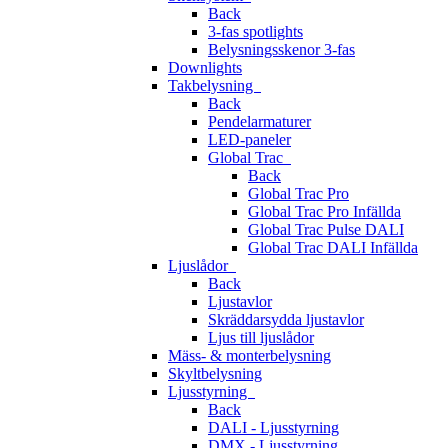
Back
3-fas spotlights
Belysningsskenor 3-fas
Downlights
Takbelysning
Back
Pendelarmaturer
LED-paneler
Global Trac
Back
Global Trac Pro
Global Trac Pro Infällda
Global Trac Pulse DALI
Global Trac DALI Infällda
Ljuslådor
Back
Ljustavlor
Skräddarsydda ljustavlor
Ljus till ljuslådor
Mäss- & monterbelysning
Skyltbelysning
Ljusstyrning
Back
DALI - Ljusstyrning
DMX - Ljusstyrning