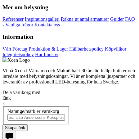
Mer om belysning
Referenser
Inspirationsgalleri
Räkna ut antal armaturer
Guider
FAQ
- Vanliga frågor
Kontakta oss
Information
Vårt Företag
Produktion & Lager
Hållbarhetspolicy
Köpvillkor
Integritetspolicy
Här finns vi
Vi på Xcen i Värnamo och Malmö har i 30 års tid hjälpt butiker och
inredare med belysningslösningar. Vi är er kompletta ljuspartner och
leverantör av professionell LED-belysning för hela Sverige.
Dela varukorg med
länk
×
Namnge/märk er varukorg
Skapa länk