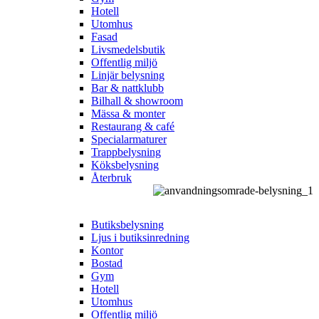
Hotell
Utomhus
Fasad
Livsmedelsbutik
Offentlig miljö
Linjär belysning
Bar & nattklubb
Bilhall & showroom
Mässa & monter
Restaurang & café
Specialarmaturer
Trappbelysning
Köksbelysning
Återbruk
Butiksbelysning
Ljus i butiksinredning
Kontor
Bostad
Gym
Hotell
Utomhus
Offentlig miljö