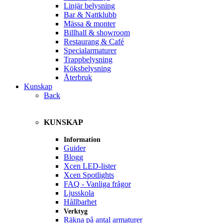
Linjär belysning
Bar & Nattklubb
Mässa & monter
Billhall & showroom
Restaurang & Café
Specialarmaturer
Trappbelysning
Köksbelysning
Återbruk
Kunskap
Back
KUNSKAP
Information
Guider
Blogg
Xcen LED-lister
Xcen Spotlights
FAQ - Vanliga frågor
Ljusskola
Hållbarhet
Verktyg
Räkna på antal armaturer