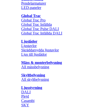
Pendelarmaturer
LED-paneler
Global Trac
Global Trac Pro
Global Trac Infällda
Global Trac Pulse DALI
Global Trac Infällda DALI
Ljuslådor
Ljustavlor
Skräddarsydda ljustavlor
Ljus till ljuslådor
Mäss & monterbelysning
All mässbelysning
Skyltbelysning
All skyltbelysning
Ljusstyrning
DALI
Plejd
Casambi
SKY