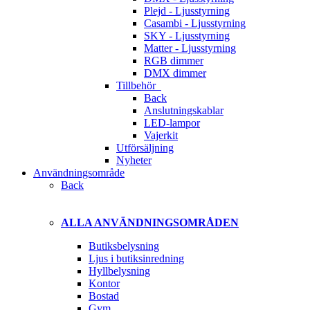
Plejd - Ljusstyrning
Casambi - Ljusstyrning
SKY - Ljusstyrning
Matter - Ljusstyrning
RGB dimmer
DMX dimmer
Tillbehör
Back
Anslutningskablar
LED-lampor
Vajerkit
Utförsäljning
Nyheter
Användningsområde
Back
ALLA ANVÄNDNINGSOMRÅDEN
Butiksbelysning
Ljus i butiksinredning
Hyllbelysning
Kontor
Bostad
Gym