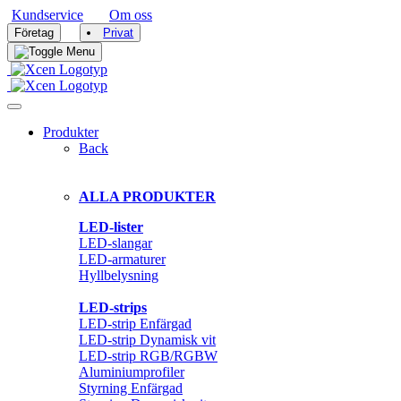
Kundservice
Om oss
|
Företag
Privat
Produkter
Back
ALLA PRODUKTER
LED-lister
LED-slangar
LED-armaturer
Hyllbelysning
LED-strips
LED-strip Enfärgad
LED-strip Dynamisk vit
LED-strip RGB/RGBW
Aluminiumprofiler
Styrning Enfärgad