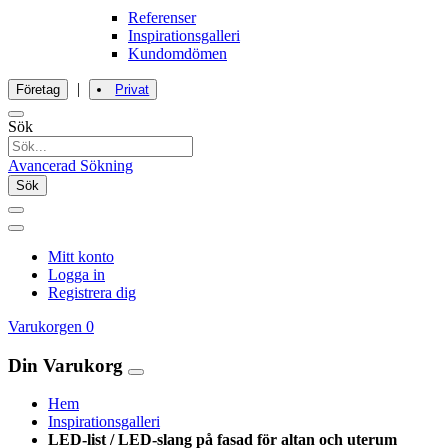
Referenser
Inspirationsgalleri
Kundomdömen
|
Företag
Privat
Sök
Avancerad Sökning
Sök
Mitt konto
Logga in
Registrera dig
Varukorgen
0
Din Varukorg
Hem
Inspirationsgalleri
LED-list / LED-slang på fasad för altan och uterum