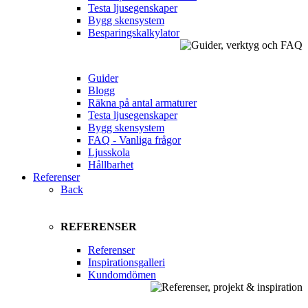
Testa ljusegenskaper
Bygg skensystem
Besparingskalkylator
Guider
Blogg
Räkna på antal armaturer
Testa ljusegenskaper
Bygg skensystem
FAQ - Vanliga frågor
Ljusskola
Hållbarhet
Referenser
Back
REFERENSER
Referenser
Inspirationsgalleri
Kundomdömen