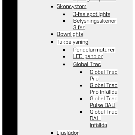
Skensystem
3-fas spotlights
Belysningsskenor
3-fas
Downlights
Takbelysning
Pendelarmaturer
LED-paneler
Global Trac
Global Trac
Pro
Global Trac
Pro Infällda
Global Trac
Pulse DALI
Global Trac
DALI
Infällda
Ljuslådor