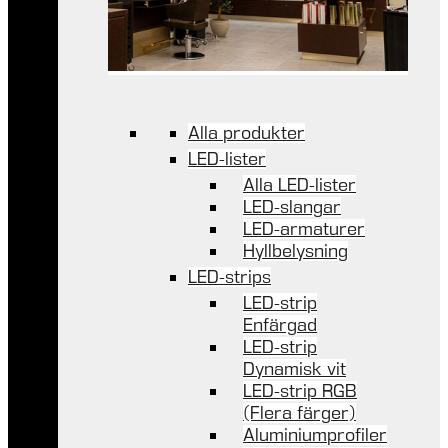
Alla produkter
LED-lister
Alla LED-lister
LED-slangar
LED-armaturer
Hyllbelysning
LED-strips
LED-strip
Enfärgad
LED-strip
Dynamisk vit
LED-strip RGB
(Flera färger)
Aluminiumprofiler