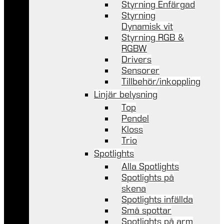
Styrning Enfärgad
Styrning
Dynamisk vit
Styrning RGB &
RGBW
Drivers
Sensorer
Tillbehör/inkoppling
Linjär belysning
Top
Pendel
Kloss
Trio
Spotlights
Alla Spotlights
Spotlights på
skena
Spotlights infällda
Små spottar
Spotlights på arm