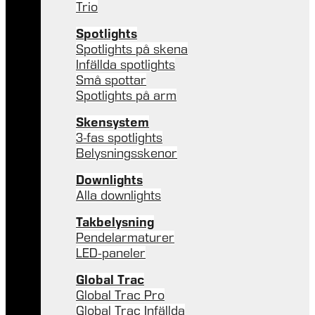
Trio
Spotlights
Spotlights på skena
Infällda spotlights
Små spottar
Spotlights på arm
Skensystem
3-fas spotlights
Belysningsskenor
Downlights
Alla downlights
Takbelysning
Pendelarmaturer
LED-paneler
Global Trac
Global Trac Pro
Global Trac Infällda