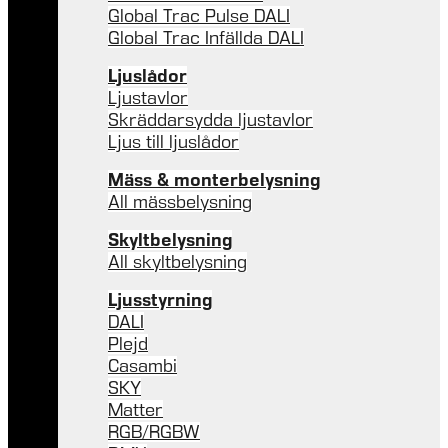
Global Trac Pulse DALI
Global Trac Infällda DALI
Ljuslådor
Ljustavlor
Skräddarsydda ljustavlor
Ljus till ljuslådor
Mäss & monterbelysning
All mässbelysning
Skyltbelysning
All skyltbelysning
Ljusstyrning
DALI
Plejd
Casambi
SKY
Matter
RGB/RGBW