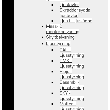
Ljustavlor
Skräddarsydda
ljustavlor
Ljus till ljuslådor
Mäss- &
monterbelysning
Skyltbelysning
Ljusstyrning
DALI -
Ljusstyrning
DMX -
Ljusstyrning
Plejd -
Ljusstyrning
Casambi -
Ljusstyrning
SKY -
Ljusstyrning
Matter -
Ljusstyrning