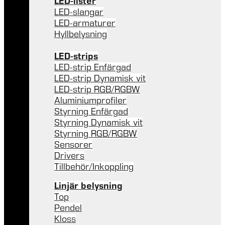
LED-lister
LED-slangar
LED-armaturer
Hyllbelysning
LED-strips
LED-strip Enfärgad
LED-strip Dynamisk vit
LED-strip RGB/RGBW
Aluminiumprofiler
Styrning Enfärgad
Styrning Dynamisk vit
Styrning RGB/RGBW
Sensorer
Drivers
Tillbehör/Inkoppling
Linjär belysning
Top
Pendel
Kloss