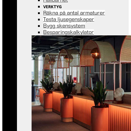
VERKTYG
Räkna på antal armaturer
Testa ljusegenskaper
Bygg skensystem
Besparingskalkylator