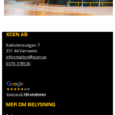
XCEN AB
Kalkstensvägen 7
331 44 Värnamo
information@xcen.se
0370-378530
Baserat på
180 omdömen
MER OM BELYSNING