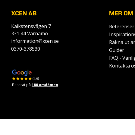
XCEN AB
MER OM 
Kalkstensvägen 7
Referenser
331 44 Värnamo
Inspiration
information@xcen.se
Räkna ut a
0370-378530
Guider
FAQ - Vanli
Kontakta o
Baserat på
180 omdömen
undefined