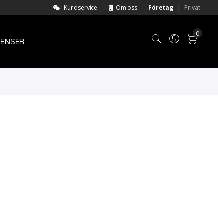
Kundservice
Om oss
Företag
|
Privat
0
RENSER
Varuk