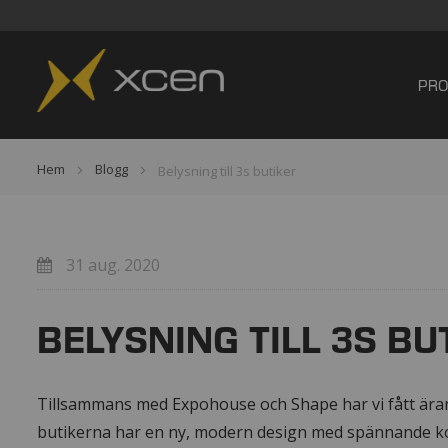
PRO
Hem
Blogg
Belysning till 3s butiker
31 aug. 2020
BELYSNING TILL 3S BU
Tillsammans med Expohouse och Shape har vi fått äran a
butikerna har en ny, modern design med spännande ko