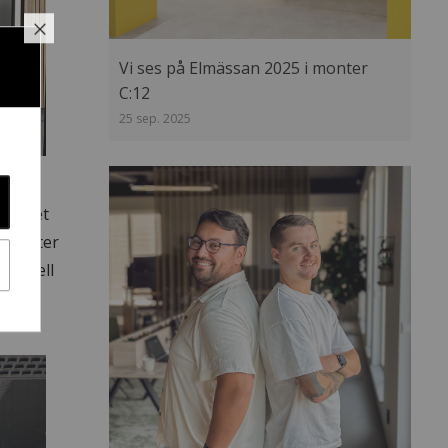
Stäng
Vi ses på Elmässan 2025 i monter
C:12
25 sep. 2025
dit det
ts efter
sionell
för