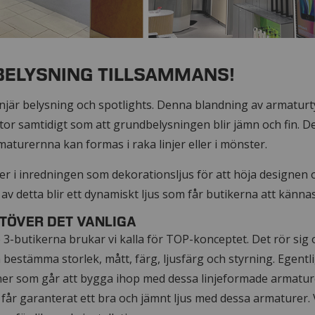
BELYSNING TILLSAMMANS!
linjär belysning och spotlights. Denna blandning av armatur
or samtidigt som att grundbelysningen blir jämn och fin. De
maturernna kan formas i raka linjer eller i mönster.
r i inredningen som dekorationsljus för att höja designen 
av detta blir ett dynamiskt ljus som får butikerna att känna
UTÖVER DET VANLIGA
 3-butikerna brukar vi kalla för TOP-konceptet. Det rör sig
bestämma storlek, mått, färg, ljusfärg och styrning. Egentl
oner som går att bygga ihop med dessa linjeformade armatur
ni får garanterat ett bra och jämnt ljus med dessa armaturer.