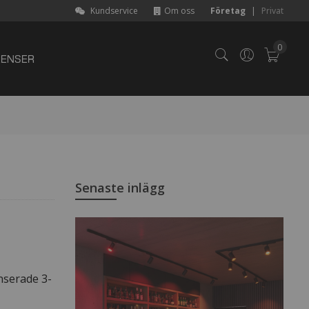
Kundservice
Om oss
Företag
|
Privat
0
RENSER
Varuk
Senaste inlägg
nserade 3-