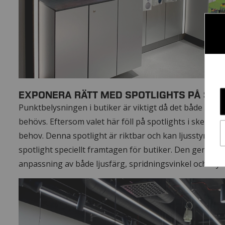
EXPONERA RÄTT MED SPOTLIGHTS PÅ SK
Punktbelysningen i butiker är viktigt då det både skapa
behövs. Eftersom valet här föll på spotlights i skena s
behov. Denna spotlight är riktbar och kan ljusstyras i 
spotlight speciellt framtagen för butiker. Den ger ifrån
anpassning av både ljusfärg, spridningsvinkel och styrn