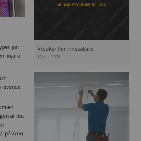
typer ger
Vi söker fler innesäljare
n linjära
10 dec. 2025
och
s levande.
 om en
igen är det
er.
 Vi på Xcen