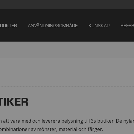
DUKTER
ANVÄNDNINGSOMRÅDE
KUNSKAP
REFE
TIKER
tt vara med och leverera belysning till 3s butiker. De nyla
mbinationer av mönster, material och färger.