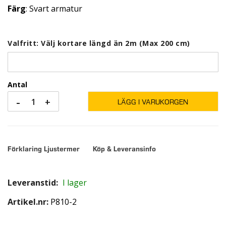
Färg
: Svart armatur
Valfritt: Välj kortare längd än 2m (Max 200 cm)
Antal
-
+
LÄGG I VARUKORGEN
Förklaring Ljustermer
Köp & Leveransinfo
Leveranstid:
I lager
Artikel.nr
P810-2