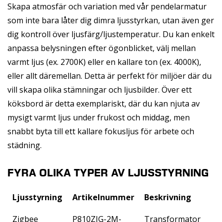
Skapa atmosfär och variation med vår pendelarmatur
som inte bara låter dig dimra ljusstyrkan, utan även ger
dig kontroll över ljusfärg/ljustemperatur. Du kan enkelt
anpassa belysningen efter ögonblicket, välj mellan
varmt ljus (ex. 2700K) eller en kallare ton (ex. 4000K),
eller allt däremellan. Detta är perfekt för miljöer där du
vill skapa olika stämningar och ljusbilder. Över ett
köksbord är detta exemplariskt, där du kan njuta av
mysigt varmt ljus under frukost och middag, men
snabbt byta till ett kallare fokusljus för arbete och
städning.
FYRA OLIKA TYPER AV LJUSSTYRNING
Ljusstyrning
Artikelnummer
Beskrivning
Zigbee
P810ZIG-2M-
Transformator