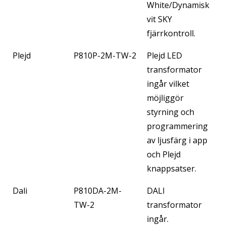
White/Dynamisk
vit SKY
fjärrkontroll.
Plejd
P810P-2M-TW-2
Plejd LED
transformator
ingår vilket
möjliggör
styrning och
programmering
av ljusfärg i app
och Plejd
knappsatser.
Dali
P810DA-2M-
DALI
TW-2
transformator
ingår.