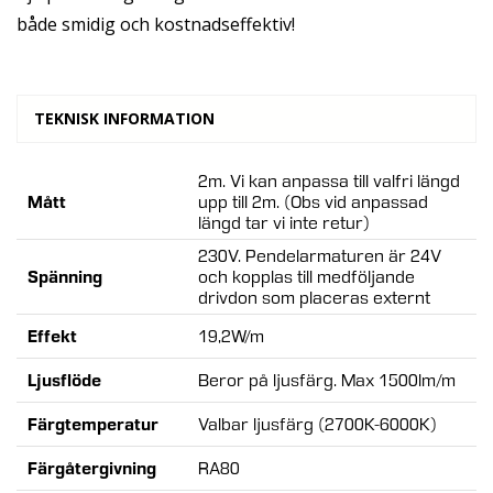
både smidig och kostnadseffektiv!
TEKNISK INFORMATION
Mer
2m. Vi kan anpassa till valfri längd
Mått
upp till 2m. (Obs vid anpassad
information:
längd tar vi inte retur)
230V. Pendelarmaturen är 24V
Spänning
och kopplas till medföljande
drivdon som placeras externt
Effekt
19,2W/m
Ljusflöde
Beror på ljusfärg. Max 1500lm/m
Färgtemperatur
Valbar ljusfärg (2700K-6000K)
Färgåtergivning
RA80