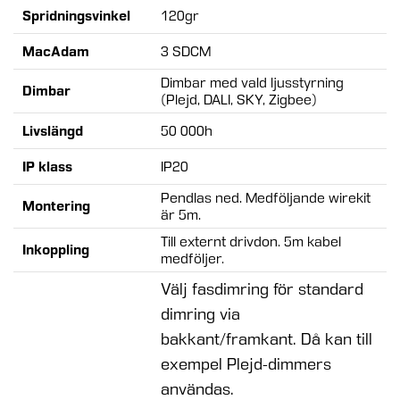
Spridningsvinkel
120gr
MacAdam
3 SDCM
Dimbar med vald ljusstyrning
Dimbar
(Plejd, DALI, SKY, Zigbee)
Livslängd
50 000h
IP klass
IP20
Pendlas ned. Medföljande wirekit
Montering
är 5m.
Till externt drivdon. 5m kabel
Inkoppling
medföljer.
Välj fasdimring för standard
dimring via
bakkant/framkant. Då kan till
exempel Plejd-dimmers
användas.