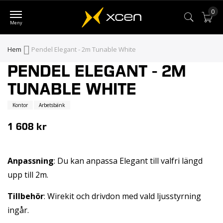
0
Var
Hem
Pendel Elegant - 2m Tunable White
PENDEL ELEGANT - 2M
Skip
Skip
to
to
TUNABLE WHITE
the
the
Kontor
Arbetsbänk
end
beginning
of
of
1 608 kr
the
the
images
images
Anpassning
: Du kan anpassa Elegant till valfri längd
gallery
gallery
upp till 2m.
Tillbehör
: Wirekit och drivdon med vald ljusstyrning
ingår.