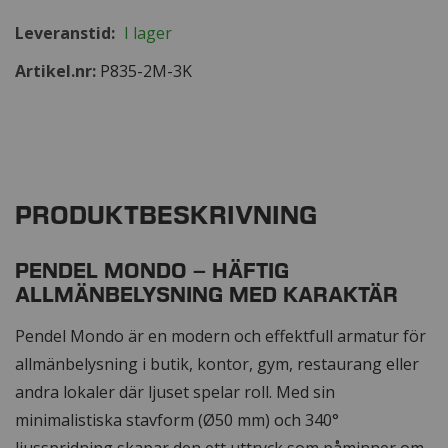
Leveranstid:
I lager
Artikel.nr
P835-2M-3K
PRODUKTBESKRIVNING
PENDEL MONDO – HÄFTIG
ALLMÄNBELYSNING MED KARAKTÄR
Pendel Mondo är en modern och effektfull armatur för
allmänbelysning i butik, kontor, gym, restaurang eller
andra lokaler där ljuset spelar roll. Med sin
minimalistiska stavform (Ø50 mm) och 340°
ljusspridning skapar den ett uttryck som påminner om