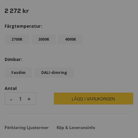
2 272 kr
Färgtemperatur
2700K
3000K
4000K
Dimbar
Fasdim
DALI-dimring
Antal
-
+
LÄGG I VARUKORGEN
Förklaring Ljustermer
Köp & Leveransinfo