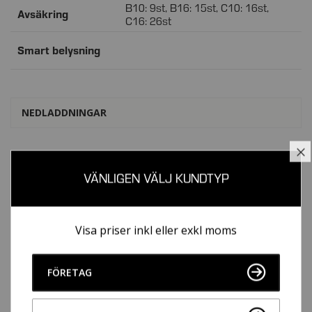
B10: 9st, B16: 15st, C10: 16st,
Avsäkring
C16: 26st
Smart belysning
NEDLADDNINGAR
Datablad
Datablad i PDF
S
VÄNLIGEN VÄLJ KUNDTYP
Ljusfiler
3D-filer
Visa priser inkl eller exkl moms
Kontakta oss om ni saknar produktdokument eller önskar annan
information om produkten, exempelvis datablad med annan
FÖRETAG
ljusfärg, ritningsfiler, 3D-filer, ljusfiler med andra spridningsvinklar
eller liknande.