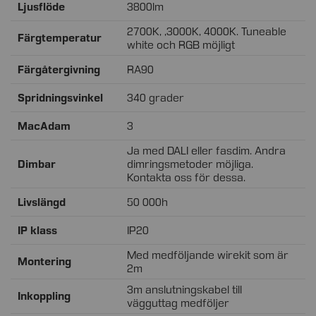
Ljusflöde
3800lm
2700K, ,3000K, 4000K. Tuneable
Färgtemperatur
white och RGB möjligt
Färgåtergivning
RA90
Spridningsvinkel
340 grader
MacAdam
3
Ja med DALI eller fasdim. Andra
Dimbar
dimringsmetoder möjliga.
Kontakta oss för dessa.
Livslängd
50 000h
IP klass
IP20
Med medföljande wirekit som är
Montering
2m
3m anslutningskabel till
Inkoppling
vägguttag medföljer