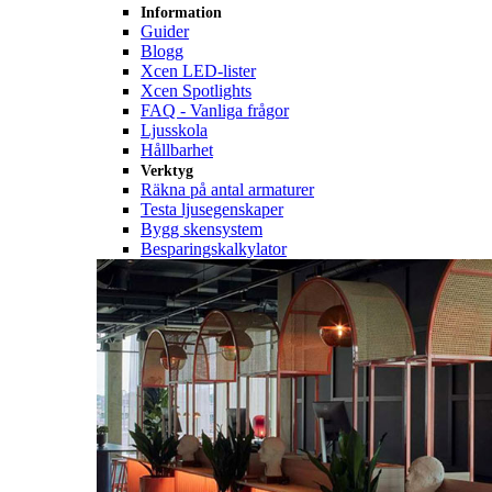
Information
Guider
Blogg
Xcen LED-lister
Xcen Spotlights
FAQ - Vanliga frågor
Ljusskola
Hållbarhet
Verktyg
Räkna på antal armaturer
Testa ljusegenskaper
Bygg skensystem
Besparingskalkylator