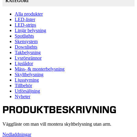
KATEGORI
Alla produkter
LED-lister
LED-strips
Linjär belysning
Spotlights
Skensystem
Downlights
Takbelysning
Lysrörsrännor
Ljuslådor
Mäss- & monterbelysning
Skyltbelysning
Ljusstyrning
Tillbehör
Utförsäljning
Nyheter
PRODUKTBESKRIVNING
Väggfäste om man vill montera skyltbelysning utan arm.
Nedladdningar