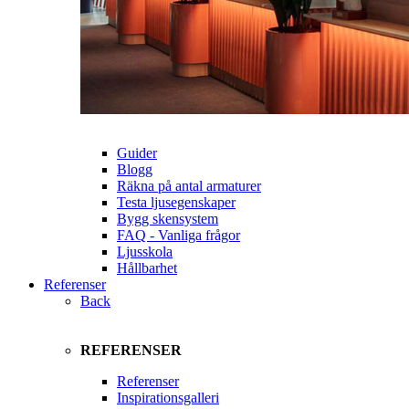
Guider
Blogg
Räkna på antal armaturer
Testa ljusegenskaper
Bygg skensystem
FAQ - Vanliga frågor
Ljusskola
Hållbarhet
Referenser
Back
REFERENSER
Referenser
Inspirationsgalleri