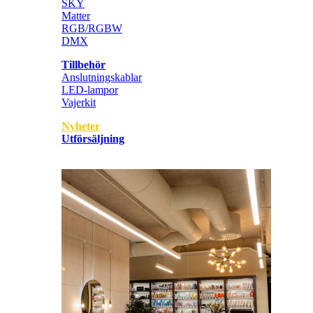
SKY
Matter
RGB/RGBW
DMX
Tillbehör
Anslutningskablar
LED-lampor
Vajerkit
Nyheter
Utförsäljning