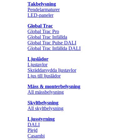
Takbelysning
Pendelarmaturer
LED-paneler
Global Trac
Global Trac Pro
Global Trac Infällda
Global Trac Pulse DALI
Global Trac Infällda DALI
Ljuslådor
Ljustavlor
Skräddarsydda ljustavlor
Ljus till ljuslådor
Mäss & monterbelysning
All mässbelysning
Skyltbelysning
All skyltbelysning
Ljusstyrning
DALI
Plejd
Casambi