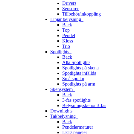
Drivers
Sensorer
Tillbehör/inkoppling
Linjär belysning
Back
Top
Pendel
Kloss
Trio
Spotlights
Back
Alla Spotlights
Spotlights på skena
Spotlights infällda
Små spottar
Spotlights på arm
Skensystem
Back
3-fas spotlights
Belysningsskenor 3-fas
Downlights
Takbelysning
Back
Pendelarmaturer
LED-paneler