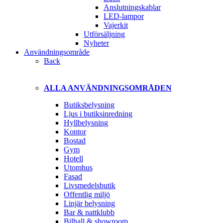
Anslutningskablar
LED-lampor
Vajerkit
Utförsäljning
Nyheter
Användningsområde
Back
ALLA ANVÄNDNINGSOMRÅDEN
Butiksbelysning
Ljus i butiksinredning
Hyllbelysning
Kontor
Bostad
Gym
Hotell
Utomhus
Fasad
Livsmedelsbutik
Offentlig miljö
Linjär belysning
Bar & nattklubb
Bilhall & showroom