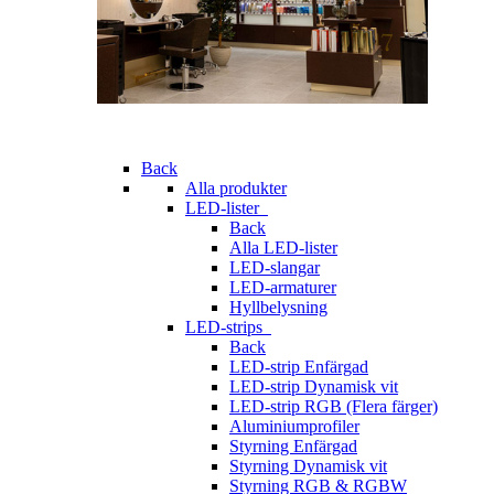
Back
Alla produkter
LED-lister
Back
Alla LED-lister
LED-slangar
LED-armaturer
Hyllbelysning
LED-strips
Back
LED-strip Enfärgad
LED-strip Dynamisk vit
LED-strip RGB (Flera färger)
Aluminiumprofiler
Styrning Enfärgad
Styrning Dynamisk vit
Styrning RGB & RGBW