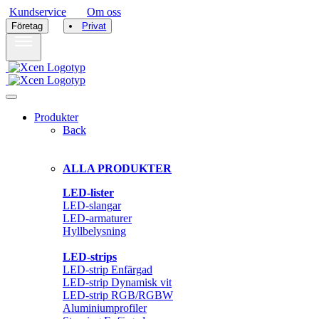
Kundservice
Om oss
|
Företag
Privat
Produkter
Back
ALLA PRODUKTER
LED-lister
LED-slangar
LED-armaturer
Hyllbelysning
LED-strips
LED-strip Enfärgad
LED-strip Dynamisk vit
LED-strip RGB/RGBW
Aluminiumprofiler