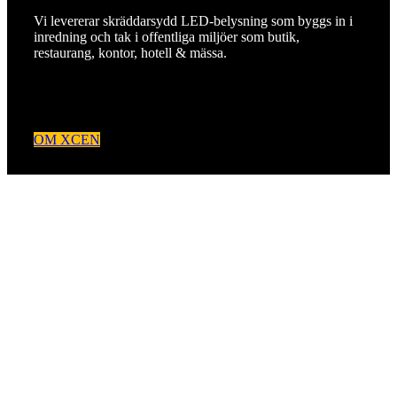
Vi levererar skräddarsydd LED-belysning som byggs in i
inredning och tak i offentliga miljöer som butik,
restaurang, kontor, hotell & mässa.
OM XCEN