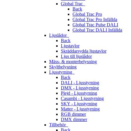
Global Trac
Back
Global Trac Pro
Global Trac Pro Infällda
Global Trac Pulse DALI
Global Trac DALI Infällda
Ljuslådor
Back
Ljustavlor
Skräddarsydda ljustavlor
Ljus till ljuslådor
Mäss- & monterbelysning
Skyltbelysning
Ljusstyrning
Back
DALI - Ljusstyrning
DMX - Ljusstyrning
Plejd - Ljusstyrning
Casambi - Ljusstyrning
SKY - Ljusstyrning
Matter - Ljusstyrning
RGB dimmer
DMX dimmer
Tillbehör
Back