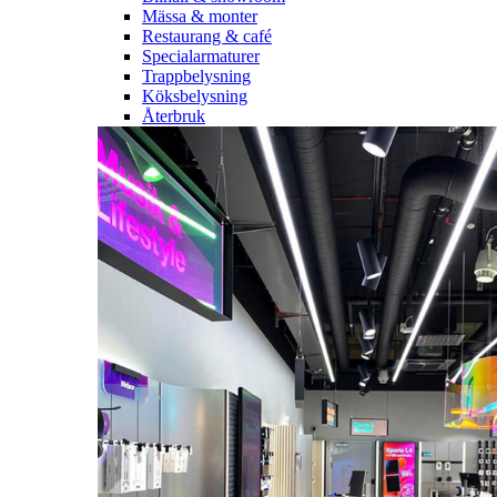
Mässa & monter
Restaurang & café
Specialarmaturer
Trappbelysning
Köksbelysning
Återbruk