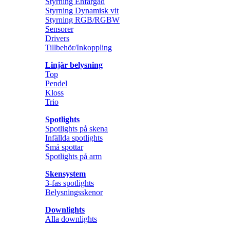
Styrning Enfärgad
Styrning Dynamisk vit
Styrning RGB/RGBW
Sensorer
Drivers
Tillbehör/Inkoppling
Linjär belysning
Top
Pendel
Kloss
Trio
Spotlights
Spotlights på skena
Infällda spotlights
Små spottar
Spotlights på arm
Skensystem
3-fas spotlights
Belysningsskenor
Downlights
Alla downlights