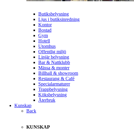
Butiksbelysning
Ljus i butiksinredning
Kontor
Bostad
Gym
Hotell
Utomhus
Offentlig miljö
Linjär belysning
Bar & Nattklubb
Mässa & monter
Billhall & showroom
Restaurang & Café
Specialarmaturer
Trappbelysning
Köksbelysning
Återbruk
Kunskap
Back
KUNSKAP