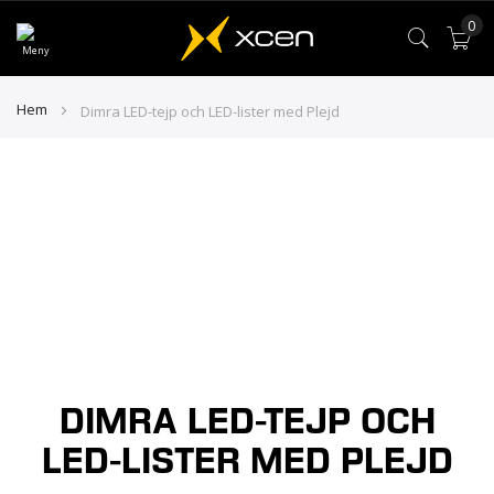
0
Var
Hem
Dimra LED-tejp och LED-lister med Plejd
DIMRA LED-TEJP OCH
LED-LISTER MED PLEJD