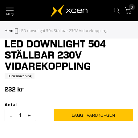
0
Var
Hem
LED downlight 504 Ställbar 230V Vidarekoppling
LED DOWNLIGHT 504
Skip
Skip
to
to
STÄLLBAR 230V
the
the
VIDAREKOPPLING
end
beginning
of
of
Butiksinredning
the
the
232 kr
images
images
gallery
gallery
Antal
-
+
LÄGG I VARUKORGEN