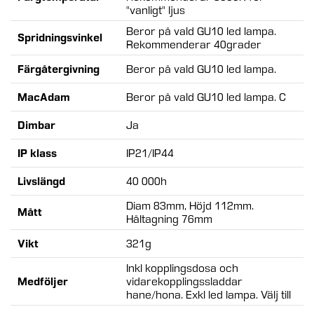
"vanligt" ljus
Beror på vald GU10 led lampa.
Spridningsvinkel
Rekommenderar 40grader
Färgåtergivning
Beror på vald GU10 led lampa.
MacAdam
Beror på vald GU10 led lampa. C
Dimbar
Ja
IP klass
IP21/IP44
Livslängd
40 000h
Diam 83mm, Höjd 112mm.
Mått
Håltagning 76mm
Vikt
321g
Inkl kopplingsdosa och
Medföljer
vidarekopplingssladdar
hane/hona. Exkl led lampa. Välj till