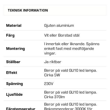
TEKNISK INFORMATION
Mer
Material
Gjuten aluminium
information:
Färg
Vit eller Borstad stål
I innertak eller liknande. Spänns
Montering
enkelt fast med medföljande
vingar.
Ställbar
Ja riktbar
Beror på vald GU10 led lampa.
Effekt
Cirka 5W
Spänning
230V
Beror på vald GU10 led lampa.
Ljusflöde
Cirka 370lm
Beror på vald GU10 led lampa.
Färgtemperatur
Rekommenderar 3000K för