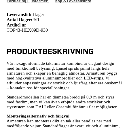
Förklaring Ljustermer
Köp & Leveransinfo
Leveranstid:
I lager
Antal i lager:
%1
Artikel.nr
TOP43-HEX09D-930
PRODUKTBESKRIVNING
Vår hexagonformade takarmatur kombinerar elegant design
med funktionell belysning. Ljuset sprids jämnt längs hela
armaturen och skapar en behaglig atmosfär. Armaturen byggs
med högkvalitativa aluminiumprofiler och LED-strips. Vi
erbjuder anpassningar av storlek och ljusfärg efter era önskemål
– kontakta oss för speciallösningar.
Standardmodellen har en diameter/bredd på 0,9 m och styrs
med fasdim, men vi kan även erbjuda andra storlekar och
styrsystem som DALI eller Casambi för ännu fler möjligheter.
Monteringsalternativ och färgval
Armaturen kan monteras dikt an tak eller pendlas ner med
medföljande vajrar. Standardfärger är svart, vit och aluminium,