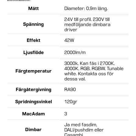
Mått
Diameter: 0,9m lång.
24V till profil. 230V till
Spänning
medföljande dimbara
driver
Effekt
42W
Ljusflöde
2000lm/m
3000k, Kan fås i 2700K,
4000K, RGB, RGBW, Tunable
Färgtemperatur
white. Kontakta oss för
dessa val.
Färgåtergivning
RA90
Spridningsvinkel
120gr
MacAdam
3
Ja med fasdim,
Dimbar
DALI/pushdim eller
Casambi.