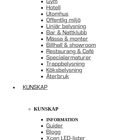
Gym
Hotell
Utomhus
Offentlig miljö
Linjär belysning
Bar & Nattklubb
Mässa & monter
Billhall & showroom
Restaurang & Café
Specialarmaturer
Trappbelysning
Köksbelysning
Återbruk
KUNSKAP
KUNSKAP
INFORMATION
Guider
Blogg
Xcen LED-lister