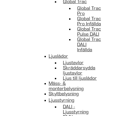
Global Trac
Global Trac
Pro
Global Trac
Pro Infällda
Global Trac
Pulse DALI
Global Trac
DALI
Infällda
Ljuslådor
Ljustavlor
Skräddarsydda
ljustavlor
Ljus till ljuslådor
Mäss- &
monterbelysning
Skyltbelysning
Ljusstyrning
DALI -
Ljusstyrning