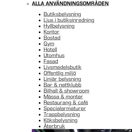
ALLA ANVÄNDNINGSOMRÅDEN
Butiksbelysning
Ljus i butiksinredning
Hyllbelysning
Kontor
Bostad
Gym
Hotell
Utomhus
Fasad
Livsmedelsbutik
Offentlig miljö
Linjär belysning
Bar & nattklubb
Bilhall & showroom
Mässa & monter
Restaurang & café
Specialarmaturer
Trappbelysning
Köksbelysning
Återbruk