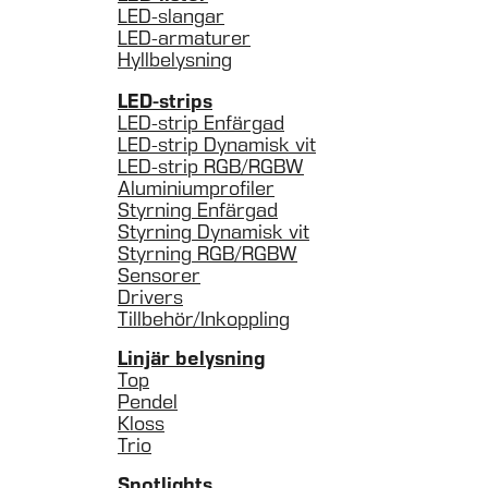
LED-slangar
LED-armaturer
Hyllbelysning
LED-strips
LED-strip Enfärgad
LED-strip Dynamisk vit
LED-strip RGB/RGBW
Aluminiumprofiler
Styrning Enfärgad
Styrning Dynamisk vit
Styrning RGB/RGBW
Sensorer
Drivers
Tillbehör/Inkoppling
Linjär belysning
Top
Pendel
Kloss
Trio
Spotlights