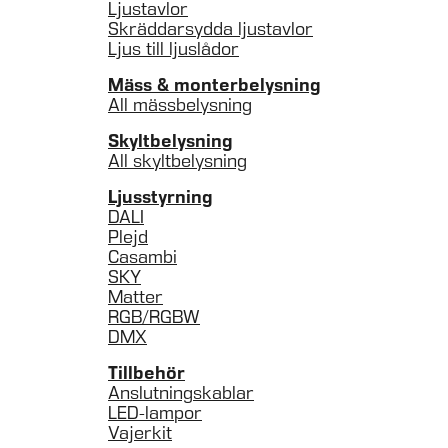
Ljustavlor
Skräddarsydda ljustavlor
Ljus till ljuslådor
Mäss & monterbelysning
All mässbelysning
Skyltbelysning
All skyltbelysning
Ljusstyrning
DALI
Plejd
Casambi
SKY
Matter
RGB/RGBW
DMX
Tillbehör
Anslutningskablar
LED-lampor
Vajerkit