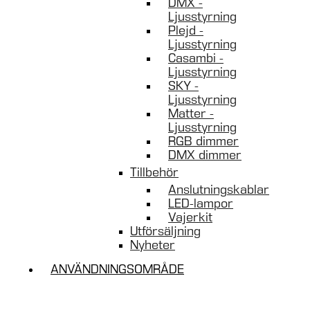
DMX -
Ljusstyrning
Plejd -
Ljusstyrning
Casambi -
Ljusstyrning
SKY -
Ljusstyrning
Matter -
Ljusstyrning
RGB dimmer
DMX dimmer
Tillbehör
Anslutningskablar
LED-lampor
Vajerkit
Utförsäljning
Nyheter
ANVÄNDNINGSOMRÅDE