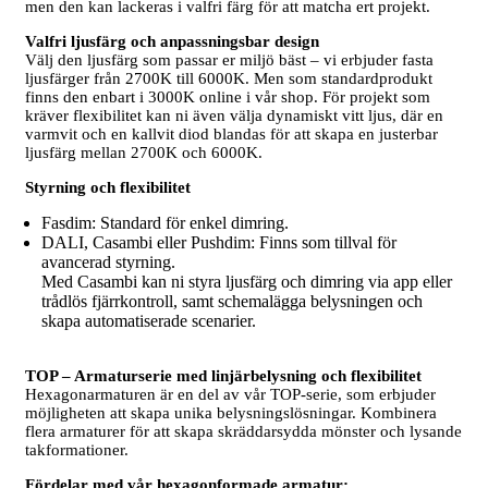
men den kan lackeras i valfri färg för att matcha ert projekt.
Valfri ljusfärg och anpassningsbar design
Välj den ljusfärg som passar er miljö bäst – vi erbjuder fasta
ljusfärger från 2700K till 6000K. Men som standardprodukt
finns den enbart i 3000K online i vår shop. För projekt som
kräver flexibilitet kan ni även välja dynamiskt vitt ljus, där en
varmvit och en kallvit diod blandas för att skapa en justerbar
ljusfärg mellan 2700K och 6000K.
Styrning och flexibilitet
Fasdim: Standard för enkel dimring.
DALI, Casambi eller Pushdim: Finns som tillval för
avancerad styrning.
Med Casambi kan ni styra ljusfärg och dimring via app eller
trådlös fjärrkontroll, samt schemalägga belysningen och
skapa automatiserade scenarier.
TOP – Armaturserie med linjärbelysning och flexibilitet
Hexagonarmaturen är en del av vår TOP-serie, som erbjuder
möjligheten att skapa unika belysningslösningar. Kombinera
flera armaturer för att skapa skräddarsydda mönster och lysande
takformationer.
Fördelar med vår hexagonformade armatur: