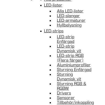
LED-lister
Alla LED-lister
LED-slangar
LED-armaturer
Hyllbelysning
LED-strips
LED-strip
Enfärgad
LED-strip
Dynamisk vit
LED-strip RGB
(Flera färger)
Aluminiumprofiler
Styrning Enfärgad
Styrning
Dynamisk vit
Styrning RGB &
RGBW
Drivers
Sensorer
Tillbehör/inkoppling