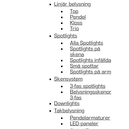
Linjär belysning
Top
Pendel
Kloss
Trio
Spotlights
Alla Spotlights
Spotlights på
skena
Spotlights infällda
Små spottar
Spotlights på arm
Skensystem
3-fas spotlights
Belysningsskenor
3-fas
Downlights
Takbelysning
Pendelarmaturer
LED-paneler