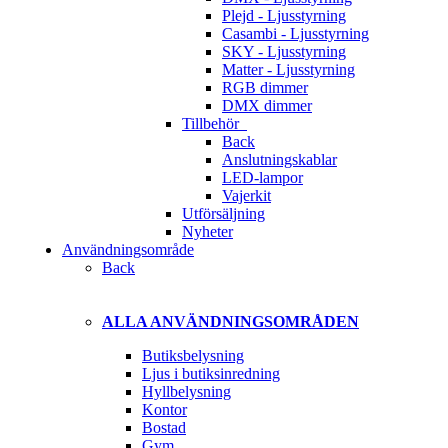
Plejd - Ljusstyrning
Casambi - Ljusstyrning
SKY - Ljusstyrning
Matter - Ljusstyrning
RGB dimmer
DMX dimmer
Tillbehör
Back
Anslutningskablar
LED-lampor
Vajerkit
Utförsäljning
Nyheter
Användningsområde
Back
ALLA ANVÄNDNINGSOMRÅDEN
Butiksbelysning
Ljus i butiksinredning
Hyllbelysning
Kontor
Bostad
Gym