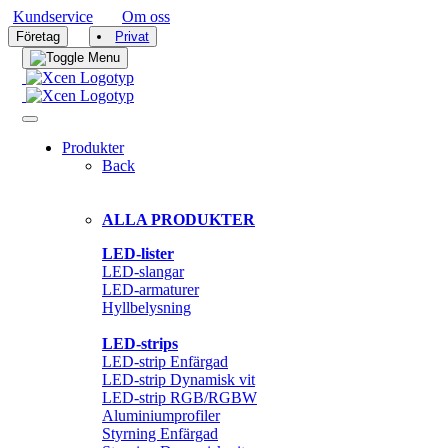
Kundservice
Om oss
|
Företag
Privat
Produkter
Back
ALLA PRODUKTER
LED-lister
LED-slangar
LED-armaturer
Hyllbelysning
LED-strips
LED-strip Enfärgad
LED-strip Dynamisk vit
LED-strip RGB/RGBW
Aluminiumprofiler
Styrning Enfärgad