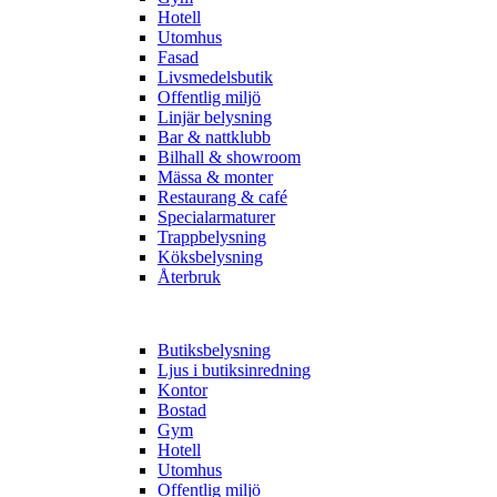
Hotell
Utomhus
Fasad
Livsmedelsbutik
Offentlig miljö
Linjär belysning
Bar & nattklubb
Bilhall & showroom
Mässa & monter
Restaurang & café
Specialarmaturer
Trappbelysning
Köksbelysning
Återbruk
Butiksbelysning
Ljus i butiksinredning
Kontor
Bostad
Gym
Hotell
Utomhus
Offentlig miljö