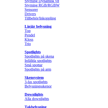
Styrning Dynamisk vit
Styrning RGB/RGBW
Sensorer
Drivers
Tillbehör/Inkoppling
Linjär belysning
Top
Pendel
Kloss
Trio
Spotlights
Spotlights på skena
Infällda spotlights
Små spottar
Spotlights på arm
Skensystem
3-fas spotlights
Belysningsskenor
Downlights
Alla downlights
Takbelysning