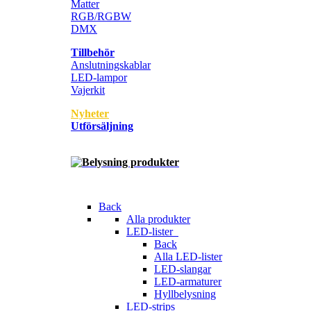
Matter
RGB/RGBW
DMX
Tillbehör
Anslutningskablar
LED-lampor
Vajerkit
Nyheter
Utförsäljning
Back
Alla produkter
LED-lister
Back
Alla LED-lister
LED-slangar
LED-armaturer
Hyllbelysning
LED-strips