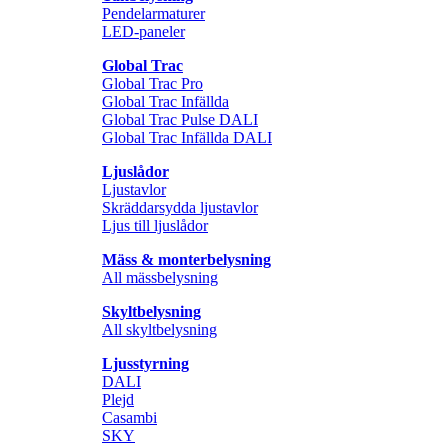
Pendelarmaturer
LED-paneler
Global Trac
Global Trac Pro
Global Trac Infällda
Global Trac Pulse DALI
Global Trac Infällda DALI
Ljuslådor
Ljustavlor
Skräddarsydda ljustavlor
Ljus till ljuslådor
Mäss & monterbelysning
All mässbelysning
Skyltbelysning
All skyltbelysning
Ljusstyrning
DALI
Plejd
Casambi
SKY