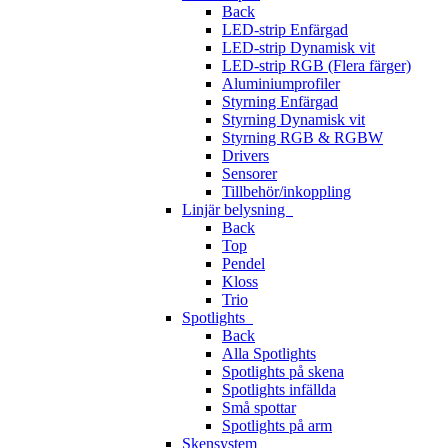
Back
LED-strip Enfärgad
LED-strip Dynamisk vit
LED-strip RGB (Flera färger)
Aluminiumprofiler
Styrning Enfärgad
Styrning Dynamisk vit
Styrning RGB & RGBW
Drivers
Sensorer
Tillbehör/inkoppling
Linjär belysning
Back
Top
Pendel
Kloss
Trio
Spotlights
Back
Alla Spotlights
Spotlights på skena
Spotlights infällda
Små spottar
Spotlights på arm
Skensystem