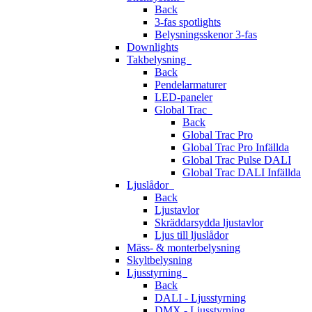
Back
3-fas spotlights
Belysningsskenor 3-fas
Downlights
Takbelysning
Back
Pendelarmaturer
LED-paneler
Global Trac
Back
Global Trac Pro
Global Trac Pro Infällda
Global Trac Pulse DALI
Global Trac DALI Infällda
Ljuslådor
Back
Ljustavlor
Skräddarsydda ljustavlor
Ljus till ljuslådor
Mäss- & monterbelysning
Skyltbelysning
Ljusstyrning
Back
DALI - Ljusstyrning
DMX - Ljusstyrning